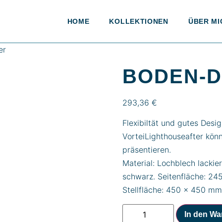
HOME
KOLLEKTIONEN
ÜBER MI
er
BODEN-
293,36
€
Flexibiltät und gutes Desi
VorteiLighthouseafter kön
präsentieren.
Material: Lochblech lacki
schwarz. Seitenfläche: 2
Stellfläche: 450 x 450 mm
In den Wa